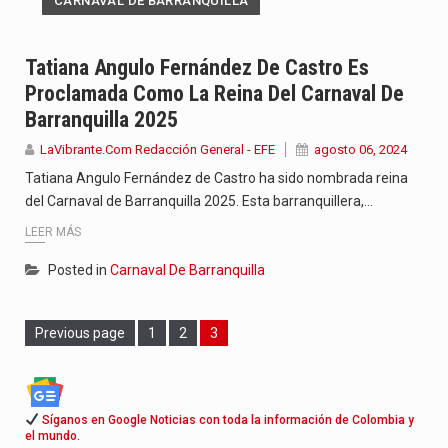
CARNAVAL DE BARRANQUILLA
Tatiana Angulo Fernández De Castro Es
Proclamada Como La Reina Del Carnaval De
Barranquilla 2025
LaVibrante.Com Redacción General - EFE
agosto 06, 2024
Tatiana Angulo Fernández de Castro ha sido nombrada reina
del Carnaval de Barranquilla 2025. Esta barranquillera,…
LEER MÁS
Posted in
Carnaval De Barranquilla
Page
Page
Page
Previous page
1
2
3
Síganos en Google Noticias con toda la información de Colombia y
el mundo.