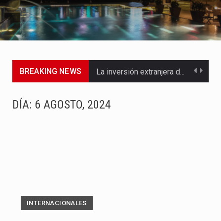
BREAKING NEWS
La inversión extranjera directa en Colombia comenzó a dar señales…
La empresa Monómeros fue una de las protagonistas durante la…
DÍA:
6 AGOSTO, 2024
Barranquilla ya está lista para convertirse, el próximo 16 de…
A pocas horas del cambio de gobierno, el equipo de…
La Alcaldía de Barranquilla puso en marcha un amplio plan…
Si eres un trader que prefiere lidiar con condiciones de…
INTERNACIONALES
Saber cómo borrar el historial de operaciones en MT4 es…