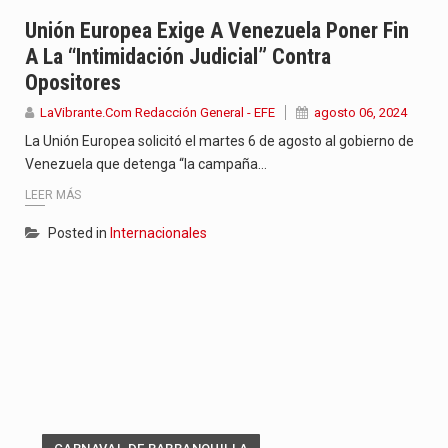
Jhon Arias continúa consolidándose como una de las grandes figuras…
Unión Europea Exige A Venezuela Poner Fin
A La “intimidación Judicial” Contra
La cantautora venezolana Joaquina vuelve a sorprender a sus seguidores…
Opositores
La investigación por la muerte de Kevin Arley Acosta Pico,…
LaVibrante.Com Redacción General - EFE
agosto 06, 2024
La Unión Europea solicitó el martes 6 de agosto al gobierno de
Venezuela que detenga “la campaña…
LEER MÁS
Posted in
Internacionales